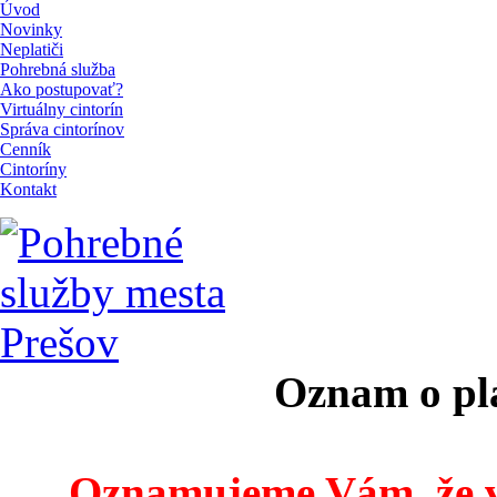
Úvod
Novinky
Neplatiči
Pohrebná služba
Ako postupovať?
Virtuálny cintorín
Správa cintorínov
Cenník
Cintoríny
Kontakt
Oznam o pl
Oznamujeme Vám, že v